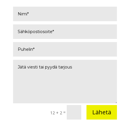
Lähetä
=
12 + 2