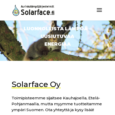
Integration
LUONNOLLISTA LÄMPÖÄ –
UUSIUTUVAA
ENERGIAA
Solarface Oy
Toimipisteemme sijaitsee Kauhajoella, Etelä-
Pohjanmaalla, mutta myymme tuotteitamme
ympäri Suomen. Ota yhteyttä ja kysy lisää!