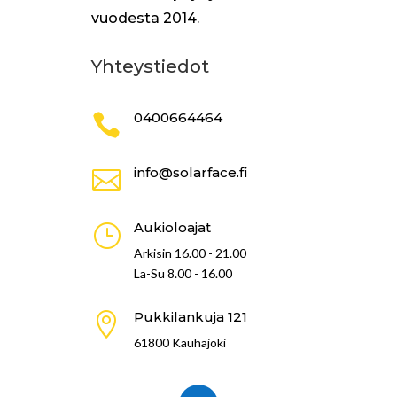
vuodesta 2014.
Yhteystiedot
0400664464

info@solarface.fi

Aukioloajat
}
Arkisin 16.00 - 21.00
La-Su 8.00 - 16.00
Pukkilankuja 121

61800 Kauhajoki