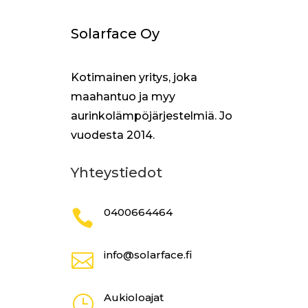
Solarface Oy
Kotimainen yritys, joka
maahantuo ja myy
aurinkolämpöjärjestelmiä. Jo
vuodesta 2014.
Yhteystiedot
0400664464

info@solarface.fi

Aukioloajat
}