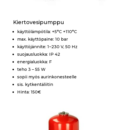
Kiertovesipumppu
käyttölämpötila: +5°C +110°C
max. käyttöpaine: 10 bar
käyttöjännite: 1~230 V, 50 Hz
suojausluokka: IP 42
energialuokka: F
teho 3 – 55 W
sopii myös aurinkonesteelle
sis. kytkentäliitin
Hinta: 150€