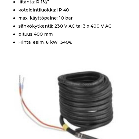
liitäntä: R 1½”
kotelointiluokka: IP 40
max. käyttöpaine: 10 bar
sähkökytkentä: 230 V AC tai 3 x 400 V AC
pituus 400 mm
Hinta: esim. 6 kW 340€